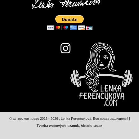
© авторское право 2016 -
2026
, Lenka Ferenčuková, Все права защищены! |
Tvorba webových stránek
, Absolutus.cz